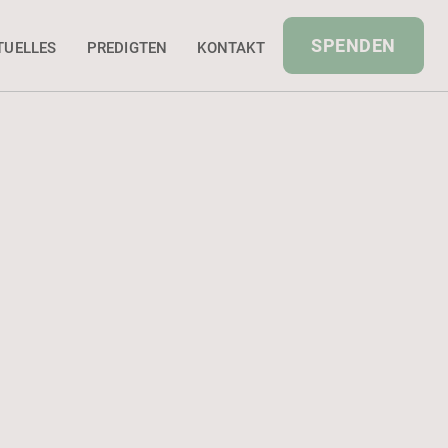
SPENDEN
TUELLES
PREDIGTEN
KONTAKT
PREDIGER
Christian Stühn
TAG
17
März
2024